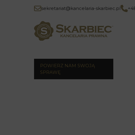
sekretariat@kancelaria-skarbiec.pl
+4
POWIERZ NAM SWOJĄ
SPRAWĘ