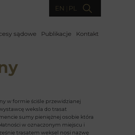
EN
PL
cesy sądowe
Publikacje
Kontakt
ny
y w formie ściśle przewidzianej
wystawcę weksla do trasat
mencie sumy pieniężnej osobie która
płatności w oznaczonym miejscu i
ześnie trasatem weksel nosi nazwę