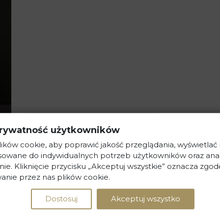
rywatność użytkowników
ków cookie, aby poprawić jakość przeglądania, wyświetlać
e
osowane do indywidualnych potrzeb użytkowników oraz ana
nie. Kliknięcie przycisku „Akceptuj wszystkie” oznacza zgod
anie przez nas plików cookie.
j
Dostosuj
Akceptuj wszystko