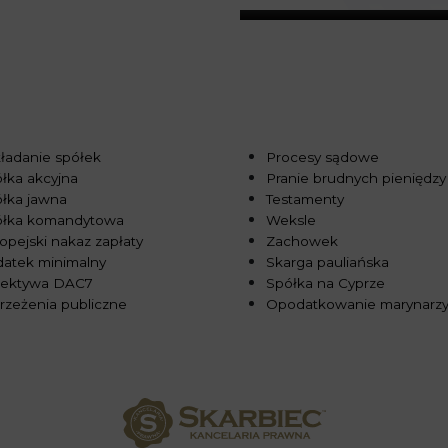
ładanie spółek
Procesy sądowe
łka akcyjna
Pranie brudnych pieniędzy
łka jawna
Testamenty
ółka komandytowa
Weksle
opejski nakaz zapłaty
Zachowek
atek minimalny
Skarga pauliańska
rektywa DAC7
Spółka na Cyprze
rzeżenia publiczne
Opodatkowanie marynarz