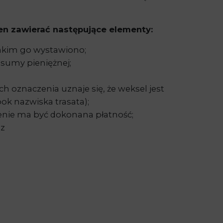
n zawierać następujące elementy:
jakim go wystawiono;
sumy pieniężnej;
ch oznaczenia uznaje się, że weksel jest
k nazwiska trasata);
cenie ma być dokonana płatność;
az