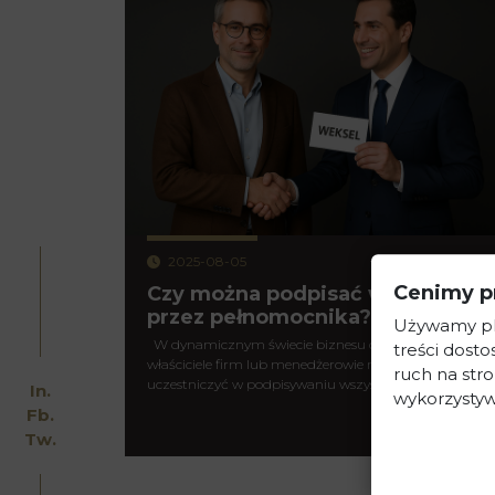
2025-08-05
Cenimy p
Czy można podpisać weksel
przez pełnomocnika?
Używamy pli
W dynamicznym świecie biznesu często zdarza się, ż
treści dost
właściciele firm lub menedżerowie nie mogą osobiście
ruch na stro
uczestniczyć w podpisywaniu wszystkich…
In.
wykorzystyw
Fb.
czytaj więce
Tw.