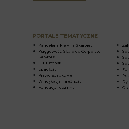
PORTALE TEMATYCZNE
Kancelaria Prawna Skarbiec
Zak
Księgowość Skarbiec Corporate
Spó
Services
Spó
CIT Estoński
Sp
Upadłości
Eur
Prawo spadkowe
Pod
Windykacja należności
Dy
Fundacja rodzinna
Ost