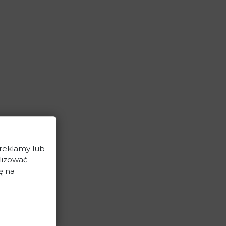
 reklamy lub
lizować
ę na