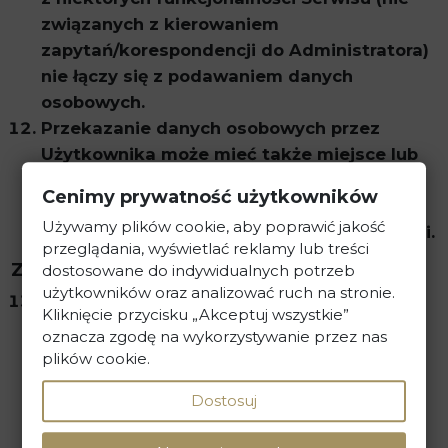
związanych z kierowaniem
zapytań/korespondencji do Administratora)
nie łączy się z podawaniem danych
osobowych.
Przekazanie danych osobowych przez
Użytkownika może mieć także miejsce lub
być konieczne w przypadku skierowania
Cenimy prywatność użytkowników
przez Użytkownika do Administratora
Używamy plików cookie, aby poprawić jakość
żądania przekazania określonych informacji.
przeglądania, wyświetlać reklamy lub treści
Zastrzeżenia
dostosowane do indywidualnych potrzeb
użytkowników oraz analizować ruch na stronie.
Użytkownik nie może korzystając z
Kliknięcie przycisku „Akceptuj wszystkie”
jakiejkolwiek funkcjonalności Serwisu
oznacza zgodę na wykorzystywanie przez nas
podawać danych osobowych innych
plików cookie.
Użytkowników lub osób trzecich nie
Dostosuj
będących Użytkownikami, w szczególności
Użytkownik nie może umieszczać danych