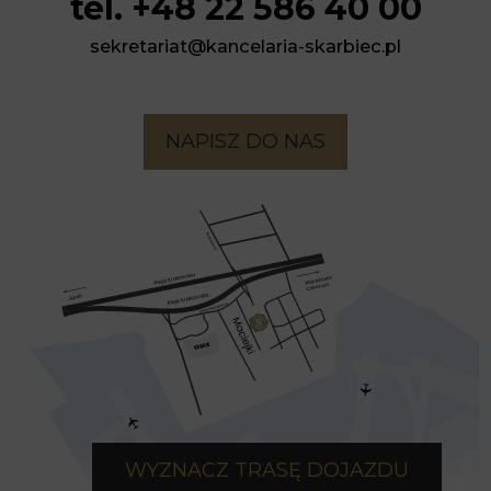
tel. +48 22 586 40 00
sekretariat@kancelaria-skarbiec.pl
NAPISZ DO NAS
WYZNACZ TRASĘ DOJAZDU