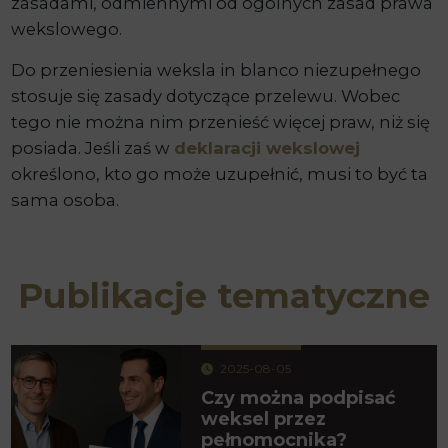
zasadami, odmiennymi od ogólnych zasad prawa
wekslowego.
Do przeniesienia weksla in blanco niezupełnego
stosuje się zasady dotyczące przelewu. Wobec
tego nie można nim przenieść więcej praw, niż się
posiada. Jeśli zaś w
deklaracji wekslowej
określono, kto go może uzupełnić, musi to być ta
sama osoba.
Publikacje tematyczne
2025-08-05
Czy można podpisać
weksel przez
pełnomocnika?