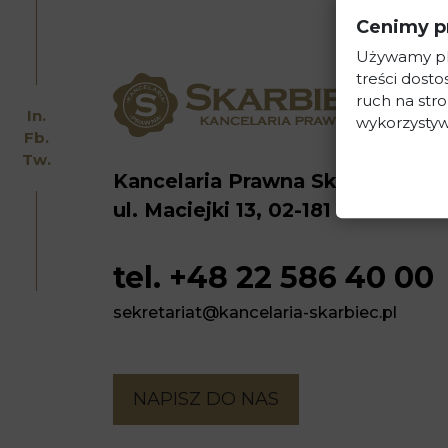
Cenimy p
Używamy pli
treści dost
ruch na stro
In.
wykorzystyw
Fb.
Tw.
Kancelaria Prawna Skarbiec
ul. Maciejki 13, 02-181 Warszawa
tel. +48 22 586 40 00
sekretariat@kancelaria-skarbiec.pl
NAPISZ DO NAS