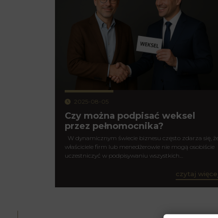
2025-08-05
Czy można podpisać weksel
przez pełnomocnika?
W dynamicznym świecie biznesu często zdarza się, ż
właściciele firm lub menedżerowie nie mogą osobiście
uczestniczyć w podpisywaniu wszystkich…
czytaj więce