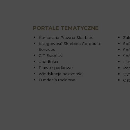
PORTALE TEMATYCZNE
Kancelaria Prawna Skarbiec
Zak
Księgowość Skarbiec Corporate
Spó
Services
Spó
CIT Estoński
Sp
Upadłości
Eur
Prawo spadkowe
Pod
Windykacja należności
Dy
Fundacja rodzinna
Ost