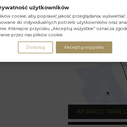
rywatność użytkowników
ków cookie, aby poprawić jakość przeglądania, wyświetlać
osowane do indywidualnych potrzeb użytkowników oraz ana
nie. Kliknięcie przycisku „Akceptuj wszystkie” oznacza zgod
anie przez nas plików cookie.
Dostosuj
Akceptuj wszystko
WYZNACZ TRASĘ 