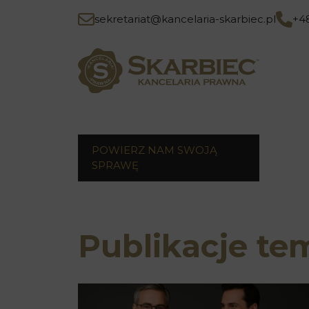
sekretariat@kancelaria-skarbiec.pl
+4
POWIERZ NAM SWOJĄ
SPRAWĘ
Publikacje te