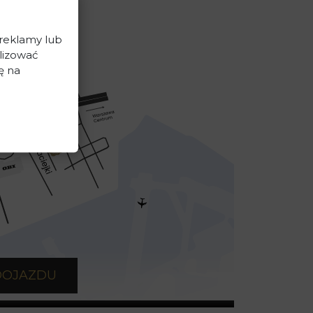
 reklamy lub
lizować
ę na
DOJAZDU