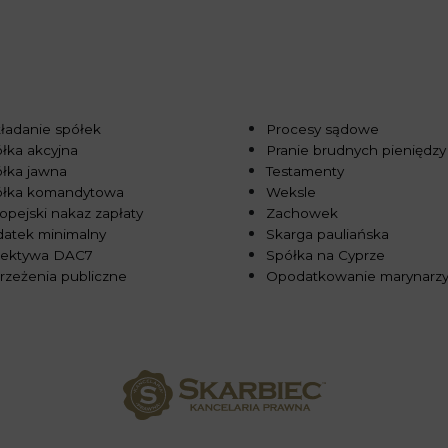
ładanie spółek
Procesy sądowe
łka akcyjna
Pranie brudnych pieniędzy
łka jawna
Testamenty
ółka komandytowa
Weksle
opejski nakaz zapłaty
Zachowek
atek minimalny
Skarga pauliańska
rektywa DAC7
Spółka na Cyprze
rzeżenia publiczne
Opodatkowanie marynarz