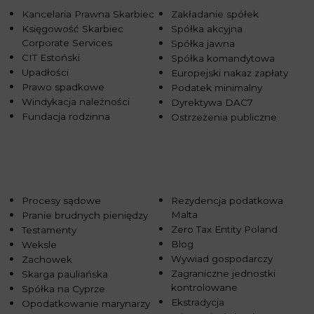
Kancelaria Prawna Skarbiec
Zakładanie spółek
Księgowość Skarbiec
Spółka akcyjna
Corporate Services
Spółka jawna
CIT Estoński
Spółka komandytowa
Upadłości
Europejski nakaz zapłaty
Prawo spadkowe
Podatek minimalny
Windykacja należności
Dyrektywa DAC7
Fundacja rodzinna
Ostrzeżenia publiczne
Procesy sądowe
Rezydencja podatkowa
Malta
Pranie brudnych pieniędzy
Zero Tax Entity Poland
Testamenty
Blog
Weksle
Wywiad gospodarczy
Zachowek
Zagraniczne jednostki
Skarga pauliańska
kontrolowane
Spółka na Cyprze
Ekstradycja
Opodatkowanie marynarzy