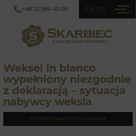
EN
PL
+48 22 586 40 00
Weksel in blanco
wypełniony niezgodnie
z deklaracją – sytuacja
nabywcy weksla
POWIERZ NAM SWOJĄ SPRAWĘ