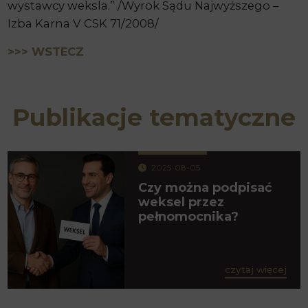
wystawcy weksla.” /Wyrok Sądu Najwyższego –
Izba Karna V CSK 71/2008/
>>> WSTECZ
Publikacje tematyczne
2025-08-05
Czy można podpisać
weksel przez
pełnomocnika?
czytaj więcej