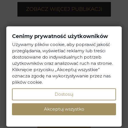
ZOBACZ WIĘCEJ PUBLIKACJI
Cenimy prywatność użytkowników
Używamy plików cookie, aby poprawić jakość
przeglądania, wyświetlać reklamy lub treści
dostosowane do indywidualnych potrzeb
Kancelaria Prawna Skarbiec
użytkowników oraz analizować ruch na stronie.
Kliknięcie przycisku „Akceptuj wszystkie”
ul. Maciejki 13, 02-181 Warszawa
oznacza zgodę na wykorzystywanie przez nas
plików cookie.
tel. +48 22 586 40 00
Dostosuj
sekretariat@kancelaria-skarbiec.pl
Akceptuj wszystko
NAPISZ DO NAS